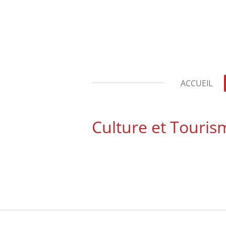
Passer
au
contenu
principal
ACCUEIL
Culture et Touris